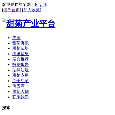
欢迎光临甜菊网！
English
[
设为首页
] [
加入收藏
]
主页
甜菊资讯
甜菊栽培
供求信息
展会推荐
数据报告
法律法规
甜菊应用
关于甜菊
供应商
甜菊人物
联系我们
搜索