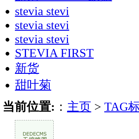
stevia stevi
stevia stevi
stevia stevi
STEVIA FIRST
新货
甜叶菊
当前位置:
：
主页
>
TAG