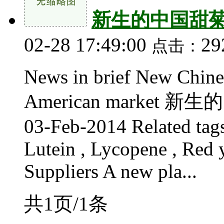
新生的中国甜
02-28 17:49:00
2
点击：
News in brief New Chines
American marke
03-Feb-2014 Related tags:
Lutein , Lycopene , Red y
Suppliers A new pla...
共1页/1条