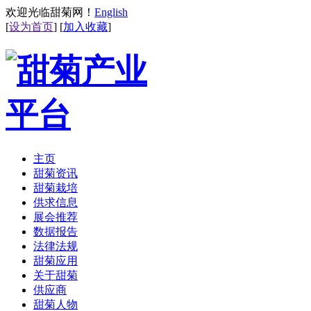
欢迎光临甜菊网！
English
[
设为首页
] [
加入收藏
]
主页
甜菊资讯
甜菊栽培
供求信息
展会推荐
数据报告
法律法规
甜菊应用
关于甜菊
供应商
甜菊人物